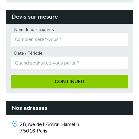
Descente en rafting :
Devis sur mesure
Nom de participants
Olympiades écossaises à « Winton House » :
Date / Période
CONTINUER
Loch Lomond :
Nos adresses
28, rue de l'Amiral Hamelin
Scottish Whisky Héritage Centre :
75016
Paris