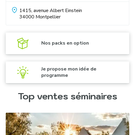
1415, avenue Albert Einstein
34000
Montpellier
Palace d’Holyrood :
Nos packs en option
New Lanark :
Je propose mon idée de
programme
Top ventes séminaires
Château d’Edimbourg :