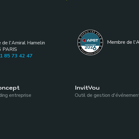
Membre de l
'
e de l'Amiral Hamelin
6
PARIS
01 85 73 42 47
oncept
InvitYou
ing entreprise
Outil de gestion d'événemen