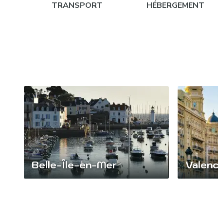
TRANSPORT
HÉBERGEMENT
Rando en jet ski :
Rallye en jeep :
Visite du musée du rhum :
Croisière en maxi catamaran :
Belle-Île-en-Mer
Valen
Dîner « les pieds dans le sable » :