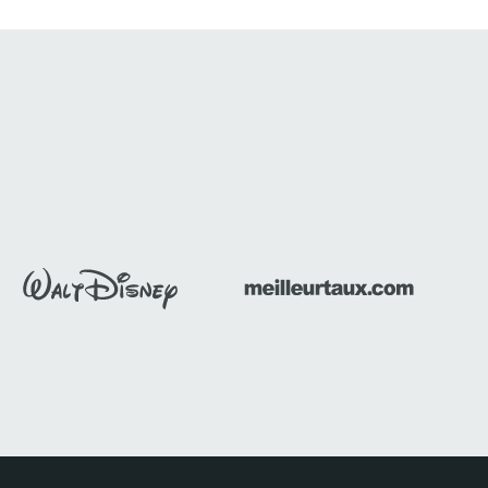
gulier
Au cœur de la Vendée, découvrez un
hors des
panorama unique ouvert sur l’océan
Atlantique. Aux...
Découvrir ce séminaire