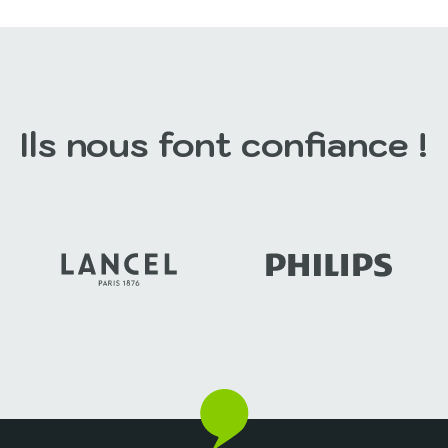
s’impose comme une
Stockholm offre un cadre sin
on innovante et attractive
pour organiser un séminaire 
minaire d'entreprise....
sentiers battus. Entre...
rir ce séminaire
Découvrir ce séminaire
Ils nous font confiance !