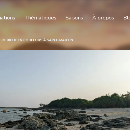
nations
Thématiques
Saisons
À propos
Bl
IRE RICHE EN COULEURS À SAINT-MARTIN