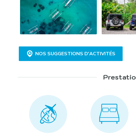
NOS SUGGESTIONS D'ACTIVITÉS
Prestatio
Croisière à bord d’un catamaran :
Rallye découverte :
Randonnée équestre :