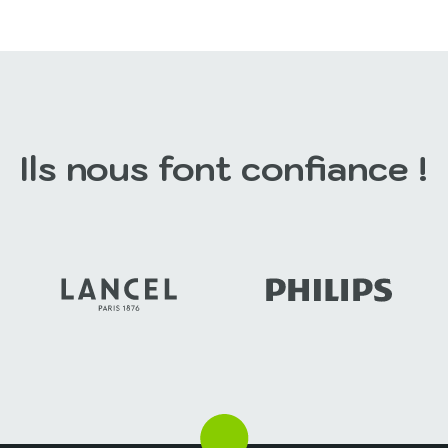
our la beauté de ses
Une forêt verdoyante, des 
 ses vignobles et son
sable blanc, une eau turquoi
ement quasi permanent,...
falaises aux couleurs...
rir ce séminaire
Découvrir ce séminaire
Ils nous font confiance !