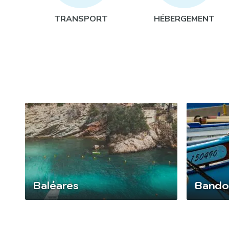
Atelier culinaire :
TRANSPORT
HÉBERGEMENT
Excursion en voilier :
Plongée sous-marine :
Baptême d’hélicoptère :
Rallye en quad :
Baléares
Bando
Dîner face à la mer :