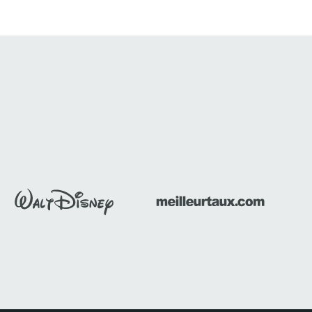
plages de
Valence s’impose comme une
se, des
destination innovante et attractive
pour un séminaire d'entreprise....
Découvrir ce séminaire