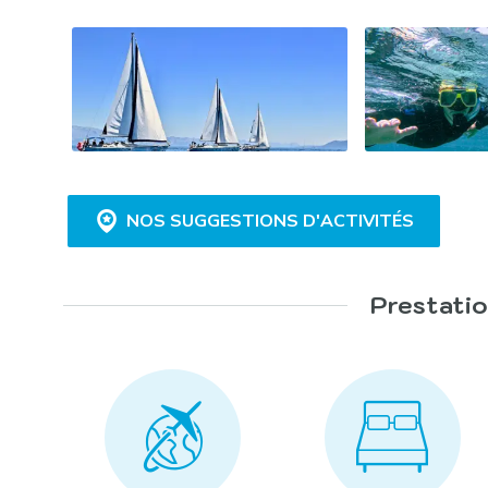
NOS SUGGESTIONS D'ACTIVITÉS
Prestatio
Excursion insolite à bord du « Trenino Verde » :
Promenade équestre :