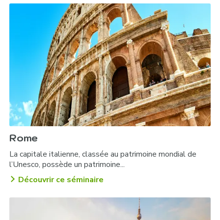
Atelier dégustation de délicieux loukoums :
Soirée croisière sur le Bosphore :
Rome
Dîner sur les toits d’Istanbul :
La capitale italienne, classée au patrimoine mondial de
l’Unesco, possède un patrimoine...
Découvrir ce séminaire
Soirée de gala dans les salons de l’ambassade de
France :