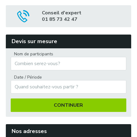
Bains turcs au hammam de Cemberlitas avec
Conseil d'expert
gommage et massage au savon :
01 85 73 42 47
Survol d’Istanbul en hélicoptère :
Devis sur mesure
Nom de participants
Chasse au trésor dans le Grand Bazar d’Istanbul :
Date / Période
Régate en bateau dragon ou en voilier :
CONTINUER
Pause-café à l’orientale au café Loti, ascension en
Nos adresses