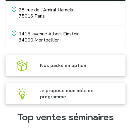
téléphérique qui survole le cimetière :
28, rue de l'Amiral Hamelin
75016
Paris
Challenges créatifs :
1415, avenue Albert Einstein
34000
Montpellier
Croisière en bateau à la découverte des Yalis du
Nos packs en option
XIX siècle, sur le Bosphore :
Je propose mon idée de
programme
Promenade et visite de la gare de Sirkeci qui
accueillait le célèbre Orient Express :
Top ventes séminaires