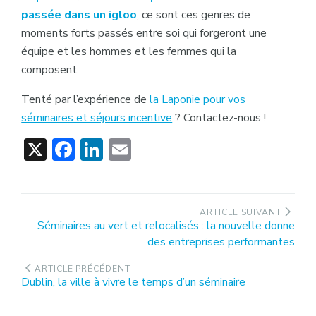
passée dans un igloo
, ce sont ces genres de
moments forts passés entre soi qui forgeront une
équipe et les hommes et les femmes qui la
composent.
Tenté par l’expérience de
la Laponie pour vos
séminaires et séjours incentive
? Contactez-nous !
X
Facebook
LinkedIn
Email
Navigation
ARTICLE SUIVANT
Article
Séminaires au vert et relocalisés : la nouvelle donne
de
suivant
des entreprises performantes
l’article
:
ARTICLE PRÉCÉDENT
Article
Dublin, la ville à vivre le temps d’un séminaire
précédent
: