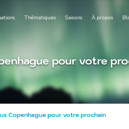
nations
Thématiques
Saisons
À propos
Bl
enhague pour votre proc
us Copenhague pour votre prochain
!