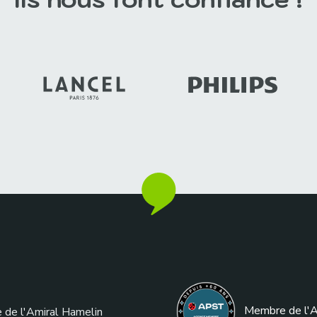
Membre de l
'
e de l'Amiral Hamelin