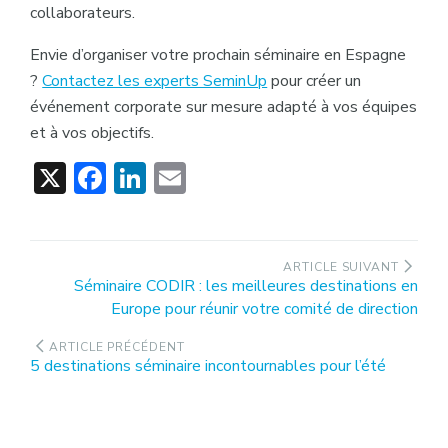
collaborateurs.
Envie d’organiser votre prochain séminaire en Espagne
?
Contactez les experts SeminUp
pour créer un
événement corporate sur mesure adapté à vos équipes
et à vos objectifs.
X
Facebook
LinkedIn
Email
Navigation
ARTICLE SUIVANT
Article
Séminaire CODIR : les meilleures destinations en
de
suivant
Europe pour réunir votre comité de direction
l’article
:
ARTICLE PRÉCÉDENT
Article
5 destinations séminaire incontournables pour l’été
précédent
: