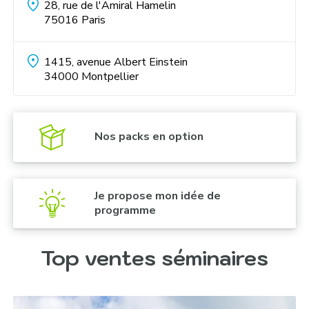
28, rue de l'Amiral Hamelin
75016
Paris
Challenge « le petit montagnard » :
1415, avenue Albert Einstein
34000
Montpellier
Olympiades des neiges :
Nos packs en option
Je propose mon idée de
programme
Igloo challenge :
Top ventes séminaires