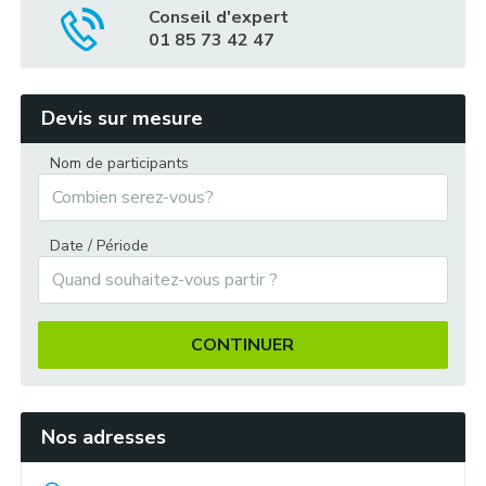
Conseil d'expert
01 85 73 42 47
Devis sur mesure
Challenge nautique :
Nom de participants
Date / Période
Grand tournoi au bord du lac :
CONTINUER
Nos adresses