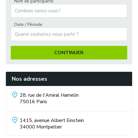
Nom de participants
Rallye 4×4 :
Date / Période
Rando découverte du Jurancon :
CONTINUER
Nos adresses
Soirée « Grands Jeux » :
28, rue de l'Amiral Hamelin
75016
Paris
1415, avenue Albert Einstein
34000
Montpellier
Soirée Close Up :