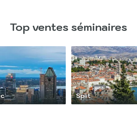
Top ventes séminaires
ec
Split
, cette province canadienne
Située sur la côte dalmate, 