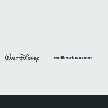
ar son
baroque et d'un cœur de ville
médiéval préservé, Vilnius...
Découvrir ce séminaire