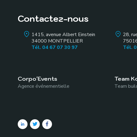
Soirée « Les pieds dans l’eau » en club de plage 
Contactez-nous
1415, avenue Albert Einstein
28, ru
34000
MONTPELLIER
7501
Tél. 04 67 07 30 97
Tél. 
Corpo'Events
Team K
Agence événementielle
Team build