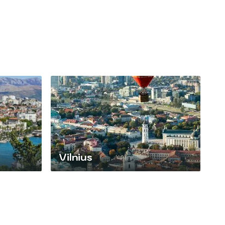
Vilnius
Split est
Dotée d'une incroyable architecture