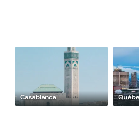
Safari 4×4 dans la réserve naturelle :
Randonnée quad « Au cœur du pays » :
Escapade ludique en méhari :
Chasse au trésor en e-solex :
Casablanca
Québ
Croisière insolite sur le petit Rhône :
Visite des Salins de Giraud en petit train :
Casablanca incarne la modernité du
Le Québec