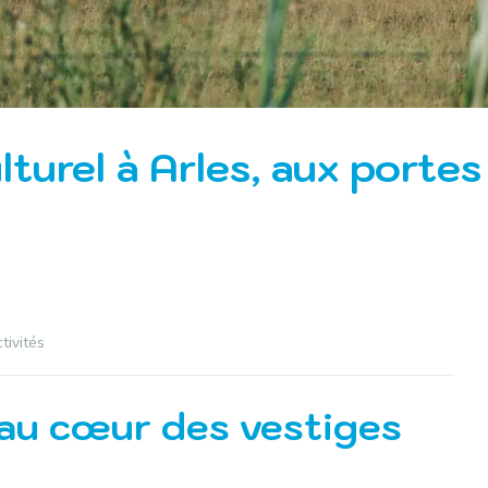
lturel à Arles, aux porte
tivités
e au cœur des vestiges