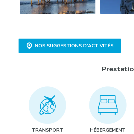
NOS SUGGESTIONS D'ACTIVITÉS
Prestatio
Olympiades camarguaises :
Chasse à l’énigme dans la vieille ville :
Randonnée à cheval « plage et réserve naturelle
TRANSPORT
HÉBERGEMENT