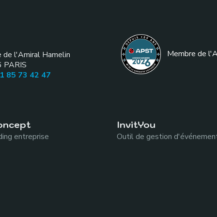
:
Membre de l
'
e de l'Amiral Hamelin
6
PARIS
01 85 73 42 47
oncept
InvitYou
ing entreprise
Outil de gestion d'événemen