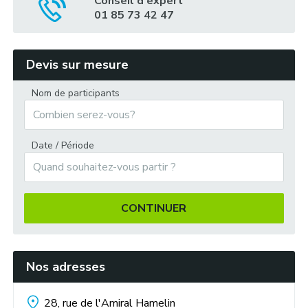
Conseil d'expert
01 85 73 42 47
Devis sur mesure
Construction de bateau en équipe :
Nom de participants
Date / Période
Visite de l’Acropole sur les pas de Zeus et Athéna
:
CONTINUER
Rallye en vélo dans le centre historique :
Nos adresses
28, rue de l'Amiral Hamelin