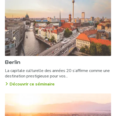
Challenge « Danses grecques » :
Excursion « plage et montagne » en jeep :
Randonnée pédestre et à vélo dans la vallée de
Marathon :
Berlin
La capitale culturelle des années 20 s’affirme comme une
destination prestigieuse pour vos...
Découvrir ce séminaire
Soirée de gala « Dieux du Panthéon » sur le site du
stade olympique antique :