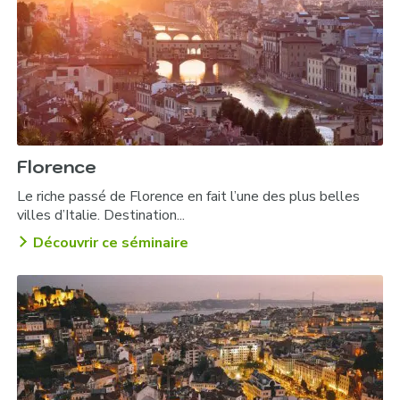
Soirée typique à la Taverna Sigálas :
Florence
Le riche passé de Florence en fait l’une des plus belles
Soirée dans le petit port pittoresque de
villes d’Italie. Destination...
Mikrolimano :
Découvrir ce séminaire
Soirée œnologique au domaine Costa Lazaridi :