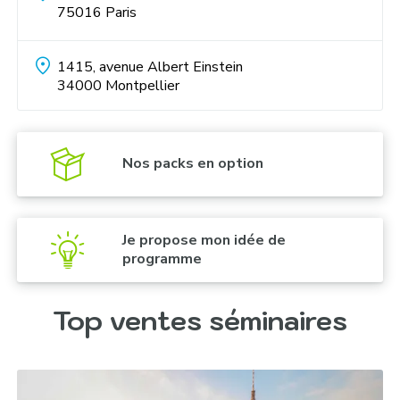
75016
Paris
Chasse au trésor dans le quartier de la Plaka :
1415, avenue Albert Einstein
34000
Montpellier
Nos packs en option
Excursion dans les vignobles et dégustation de
vin :
Je propose mon idée de
programme
Team cooking « Préparation de Souvlaki » :
Top ventes séminaires