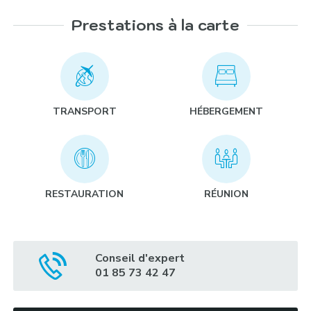
Prestations à la carte
Jeux urbains :
TRANSPORT
HÉBERGEMENT
Rallye en voiture Fiat sur le thème « Cinéma &
Dolce Vita » :
RESTAURATION
RÉUNION
Chasse au trésor en plein cœur de Rome :
Conseil d'expert
01 85 73 42 47