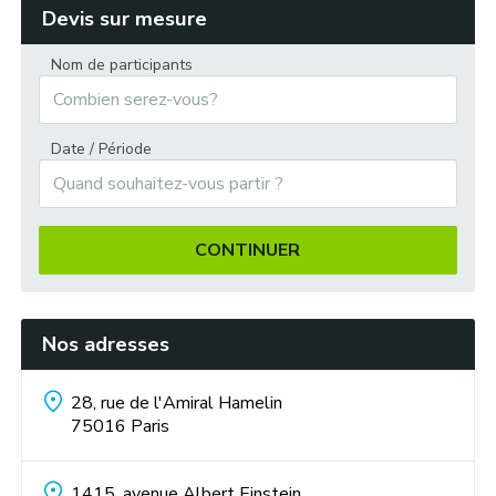
Devis sur mesure
Team cooking :
Nom de participants
Date / Période
Murder party dans les rues de Rome :
CONTINUER
The « Da Vinci Code » :
Nos adresses
28, rue de l'Amiral Hamelin
75016
Paris
Au temps des Romains :
1415, avenue Albert Einstein