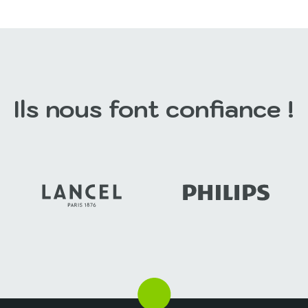
est une destination
Benidorm est une destinati
ue pour les entreprises à la
dynamique, reconnue pour sa
 d’un cadre moderne...
d’accueil et son...
rir ce séminaire
Découvrir ce séminaire
Ils nous font confiance !