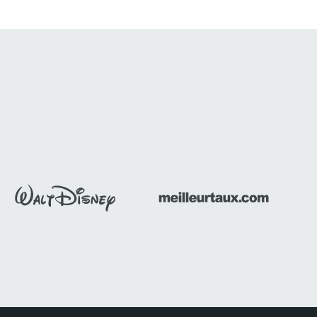
on
Un port animé, des plages célèbres,
 capacité
de nombreux chemins forestiers, voici
quelques mots pour...
Découvrir ce séminaire