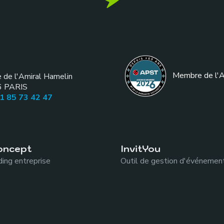
Membre de l
'
e de l'Amiral Hamelin
6
PARIS
01 85 73 42 47
oncept
InvitYou
ing entreprise
Outil de gestion d'événemen