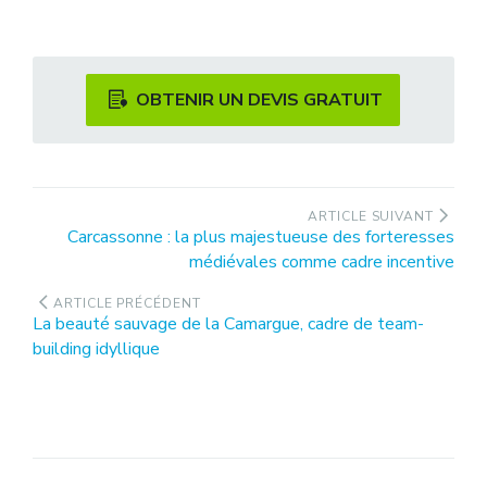
OBTENIR UN DEVIS GRATUIT
Navigation
ARTICLE SUIVANT
Article
Carcassonne : la plus majestueuse des forteresses
de
suivant
médiévales comme cadre incentive
l’article
:
ARTICLE PRÉCÉDENT
Article
La beauté sauvage de la Camargue, cadre de team-
précédent
building idyllique
: