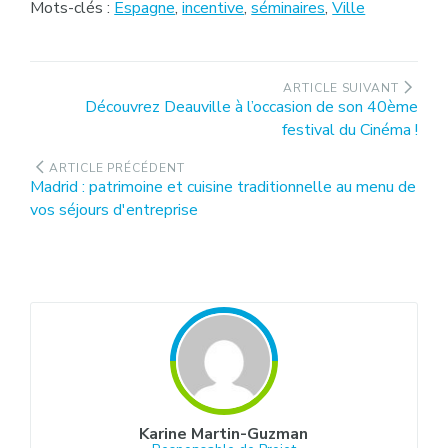
Mots-clés :
Espagne
,
incentive
,
séminaires
,
Ville
Navigation
ARTICLE SUIVANT
Article
Découvrez Deauville à l’occasion de son 40ème
de
suivant
festival du Cinéma !
l’article
:
ARTICLE PRÉCÉDENT
Article
Madrid : patrimoine et cuisine traditionnelle au menu de
précédent
vos séjours d'entreprise
:
Karine Martin-Guzman