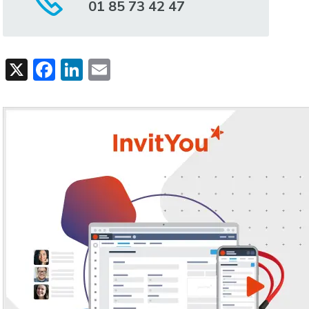
01 85 73 42 47
X
Facebook
LinkedIn
Email