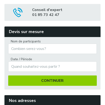
Conseil d'expert
01 85 73 42 47
Possibilité d’activités à la carte :
Devis sur mesure
Nom de participants
Date / Période
Dîner traditionnel :
CONTINUER
Nos adresses
Soirée en vieux gréement :