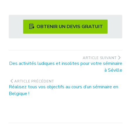
OBTENIR UN DEVIS GRATUIT
Navigation
ARTICLE SUIVANT
Article
Des activités ludiques et insolites pour votre séminaire
de
suivant
à Séville
l’article
:
ARTICLE PRÉCÉDENT
Article
Réalisez tous vos objectifs au cours d’un séminaire en
précédent
Belgique !
: