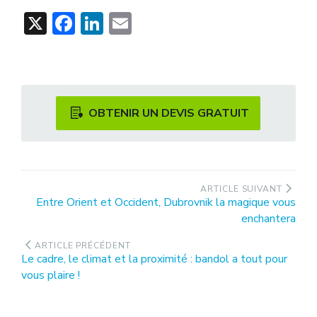
X
Facebook
LinkedIn
Email
OBTENIR UN DEVIS GRATUIT
Navigation
ARTICLE SUIVANT
Article
Entre Orient et Occident, Dubrovnik la magique vous
de
suivant
enchantera
l’article
:
ARTICLE PRÉCÉDENT
Article
Le cadre, le climat et la proximité : bandol a tout pour
précédent
vous plaire !
: