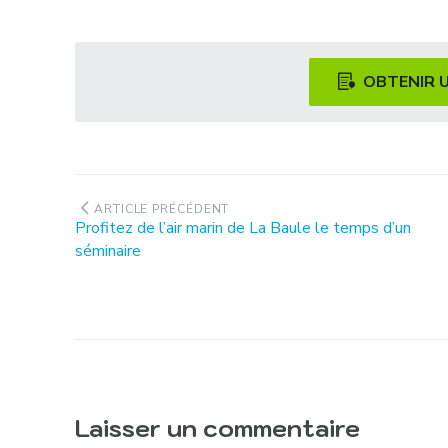
OBTENIR 
Navigation
ARTICLE PRÉCÉDENT
Article
Profitez de l’air marin de La Baule le temps d’un
de
précédent
séminaire
:
l’article
Laisser un commentaire