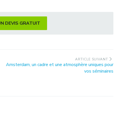
UN DEVIS GRATUIT
ARTICLE SUIVANT
Article
Amsterdam, un cadre et une atmosphère uniques pour
suivant
vos séminaires
: