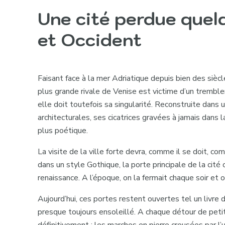
Une cité perdue quel
et Occident
Faisant face à la mer Adriatique depuis bien des sièc
plus grande rivale de Venise est victime d’un tremb
elle doit toutefois sa singularité. Reconstruite dan
architecturales, ses cicatrices gravées à jamais dans l
plus poétique.
La visite de la ville forte devra, comme il se doit, c
dans un style Gothique, la porte principale de la cité 
renaissance. A l’époque, on la fermait chaque soir et on
Aujourd’hui, ces portes restent ouvertes tel un livre 
presque toujours ensoleillé. A chaque détour de peti
définitivement : les marches en pierre creusées par 