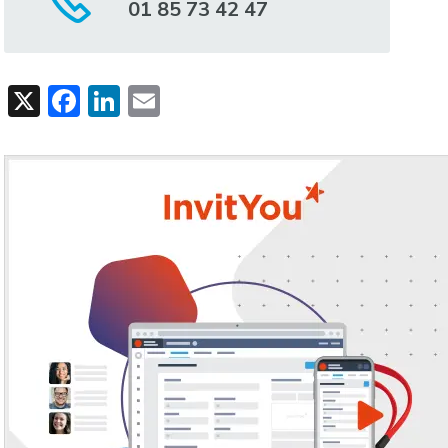
01 85 73 42 47
X
Facebook
LinkedIn
Email