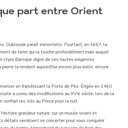
que part entre Orient
les, Dubrovnik paraît immortelle. Pourtant, en 1667, la
lement de terre qui la touche profondément mais auquel
s un style Baroque digne de ses hautes exigences
a pierre la rendent aujourd’hui encore plus belle, encore
ommencer en franchissant la Porte de Pile. Érigée en 1460
croate a connu des modifications au XVIe siècle, lors de la
 confiait les clés au Prince pour la nuit.
d’Histoire grandeur nature, sur un musée vivant et
ts détails semblent se concerter pour vous conquérir
l’usure du temps témoignent du passage de bien des