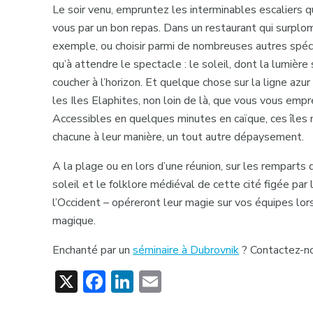
Le soir venu, empruntez les interminables escaliers 
vous par un bon repas. Dans un restaurant qui surplomb
exemple, ou choisir parmi de nombreuses autres spéci
qu’à attendre le spectacle : le soleil, dont la lumière 
coucher à l’horizon. Et quelque chose sur la ligne azur
les Iles Elaphites, non loin de là, que vous vous emp
Accessibles en quelques minutes en caïque, ces îles
chacune à leur manière, un tout autre dépaysement.
A la plage ou en lors d’une réunion, sur les remparts de
soleil et le folklore médiéval de cette cité figée pa
l’Occident – opéreront leur magie sur vos équipes lors
magique.
Enchanté par un
séminaire à Dubrovnik
? Contactez-no
X
Facebook
LinkedIn
Email