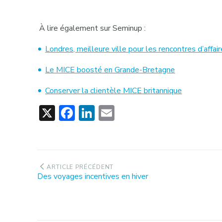
À lire également sur Seminup :
Londres, meilleure ville pour les rencontres d’affai
Le MICE boosté en Grande-Bretagne
Conserver la clientèle MICE britannique
X
Facebook
LinkedIn
Email
Navigation
ARTICLE PRÉCÉDENT
Article
Des voyages incentives en hiver
de
précédent
:
l’article