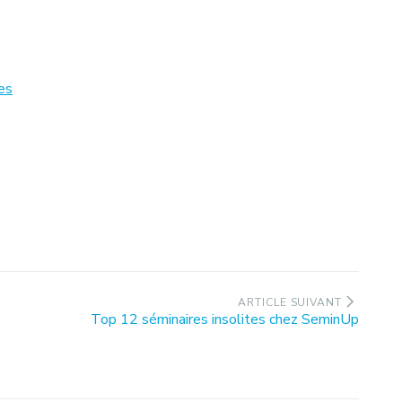
res
ARTICLE SUIVANT
Article
Top 12 séminaires insolites chez SeminUp
suivant
: