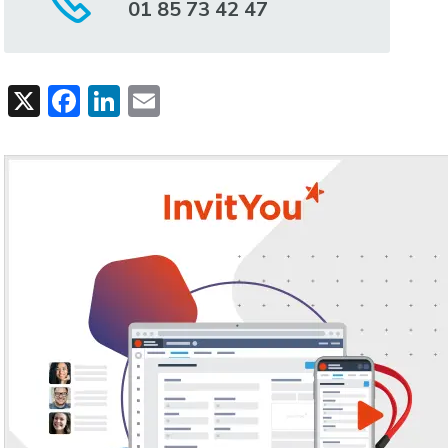
01 85 73 42 47
X
Facebook
LinkedIn
Email