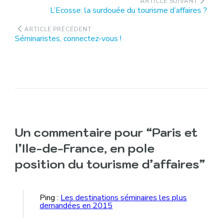
Navigation
ARTICLE SUIVANT
Article
L’Ecosse: la surdouée du tourisme d’affaires ?
de
suivant
l’article
:
ARTICLE PRÉCÉDENT
Article
Séminaristes, connectez-vous !
précédent
:
Un commentaire pour “Paris et
l’Ile-de-France, en pole
position du tourisme d’affaires”
Ping :
Les destinations séminaires les plus
demandées en 2015