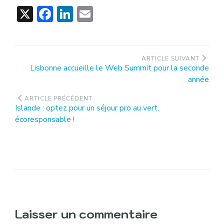
X
Facebook
LinkedIn
Email
Navigation
ARTICLE SUIVANT
Article
Lisbonne accueille le Web Summit pour la seconde
de
suivant
année
l’article
:
ARTICLE PRÉCÉDENT
Article
Islande : optez pour un séjour pro au vert,
précédent
écoresponsable !
:
Laisser un commentaire