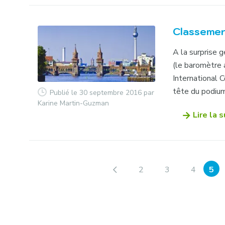
Classement
A la surprise 
(le baromètre 
International 
tête du podium
Publié le 30 septembre 2016
par
Karine Martin-Guzman
Lire la s
2
3
4
5