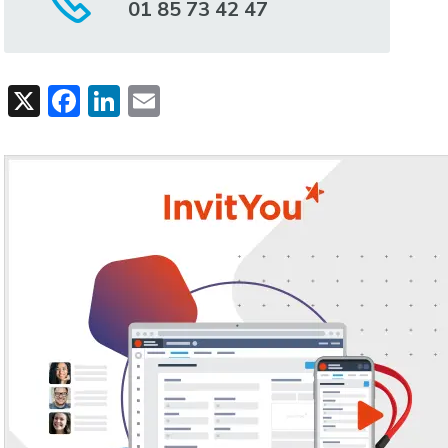
01 85 73 42 47
X
Facebook
LinkedIn
Email