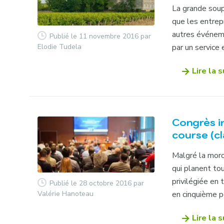
La grande soup
que les entrep
autres événeme
Publié le 11 novembre 2016
par
Elodie Tudela
par un service e
Lire la s
Congrès in
course (c
Malgré la mor
qui planent tou
privilégiée en 
Publié le 28 octobre 2016
par
Valérie Hanoteau
en cinquième po
Lire la s