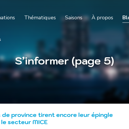
nations
Thématiques
Saisons
À propos
Bl
5
S’informer (page 5)
 de province tirent encore leur épingle
r le secteur MICE