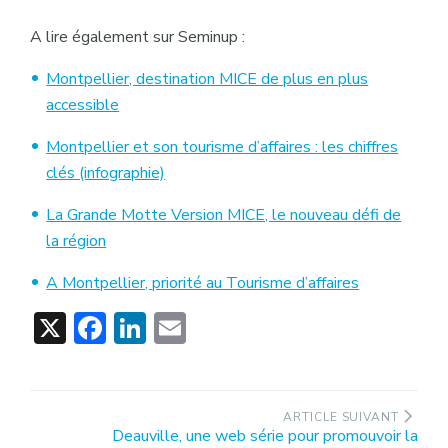
A lire également sur Seminup :
Montpellier, destination MICE de plus en plus
accessible
Montpellier et son tourisme d’affaires : les chiffres
clés (infographie)
La Grande Motte Version MICE, le nouveau défi de
la région
A Montpellier, priorité au Tourisme d’affaires
X
Facebook
LinkedIn
Email
Navigation
ARTICLE SUIVANT
Article
Deauville, une web série pour promouvoir la
de
suivant