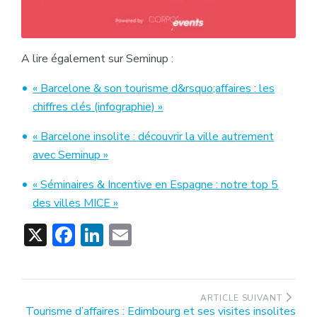
A lire également sur Seminup :
« Barcelone & son tourisme d&rsquo;affaires : les
chiffres clés (infographie) »
« Barcelone insolite : découvrir la ville autrement
avec Seminup »
« Séminaires & Incentive en Espagne : notre top 5
des villes MICE »
X
Facebook
LinkedIn
Email
Navigation
ARTICLE SUIVANT
Article
Tourisme d’affaires : Edimbourg et ses visites insolites
de