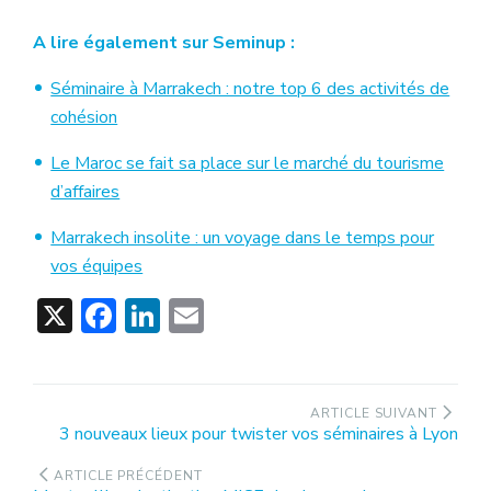
A lire également sur Seminup :
Séminaire à Marrakech : notre top 6 des activités de
cohésion
Le Maroc se fait sa place sur le marché du tourisme
d’affaires
Marrakech insolite : un voyage dans le temps pour
vos équipes
X
Facebook
LinkedIn
Email
Navigation
ARTICLE SUIVANT
Article
3 nouveaux lieux pour twister vos séminaires à Lyon
de
suivant
l’article
:
ARTICLE PRÉCÉDENT