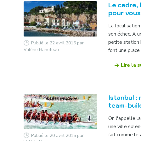
Le cadre, 
pour vous 
La localisation
son échec. A u
petite station
Publié le 22 avril 2015
par
Valérie Hanoteau
font une place 
Lire la s
Istanbul :
team-buil
On l'appelle la
une ville splen
fait comme les
Publié le 20 avril 2015
par