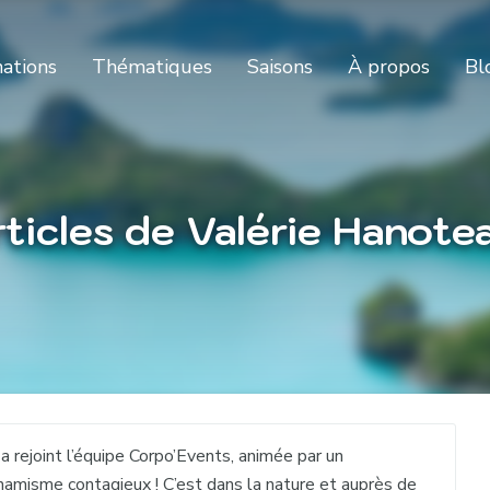
nations
Thématiques
Saisons
À propos
Bl
rticles de Valérie Hanote
 a rejoint l’équipe Corpo’Events, animée par un
amisme contagieux ! C’est dans la nature et auprès de