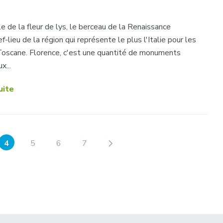
lle de la fleur de lys, le berceau de la Renaissance
ef-lieu de la région qui représente le plus l'Italie pour les
 Toscane. Florence, c'est une quantité de monuments
x...
uite
4
5
6
7