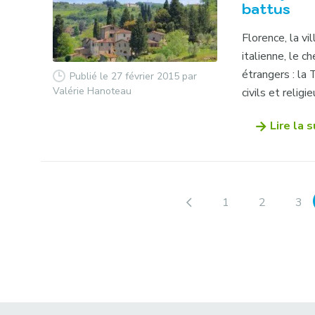
battus
Florence, la vi
italienne, le ch
étrangers : la
Publié le 27 février 2015
par
Valérie Hanoteau
civils et religieu
Lire la s
1
2
3