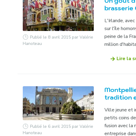
Un goût d’
brasserie
L'Irlande, avec
sur l'île homo
peine de la Fra
Publié le 8 avril 2015
par Valérie
Hanoteau
million d'habita
Lire la s
Montpellie
tradition e
Ville jeune et
petits coins de
fusion avec la 
Publié le 6 avril 2015
par Valérie
Hanoteau
entreprise dans