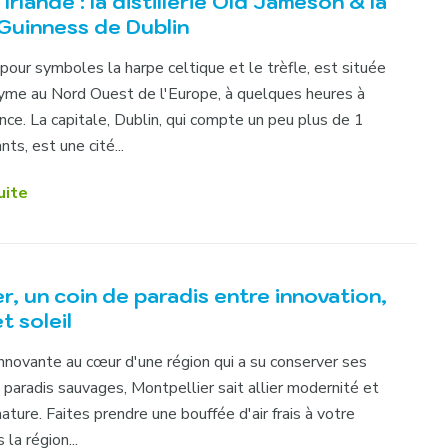
Irlande : la distillerie Old Jameson & la
 Guinness de Dublin
 pour symboles la harpe celtique et le trèfle, est située
nyme au Nord Ouest de l'Europe, à quelques heures à
nce. La capitale, Dublin, qui compte un peu plus de 1
nts, est une cité...
uite
r, un coin de paradis entre innovation,
t soleil
 innovante au cœur d'une région qui a su conserver ses
 paradis sauvages, Montpellier sait allier modernité et
nature. Faites prendre une bouffée d'air frais à votre
 la région...