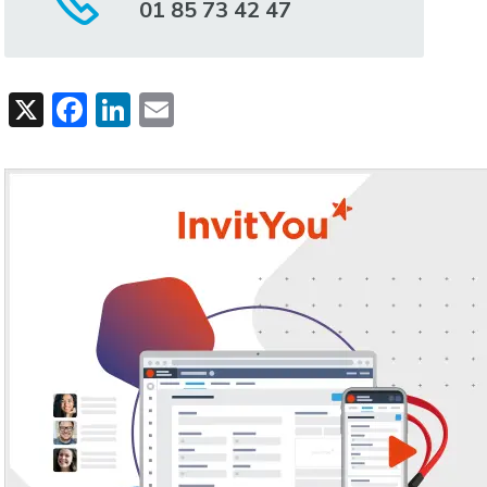
01 85 73 42 47
X
Facebook
LinkedIn
Email